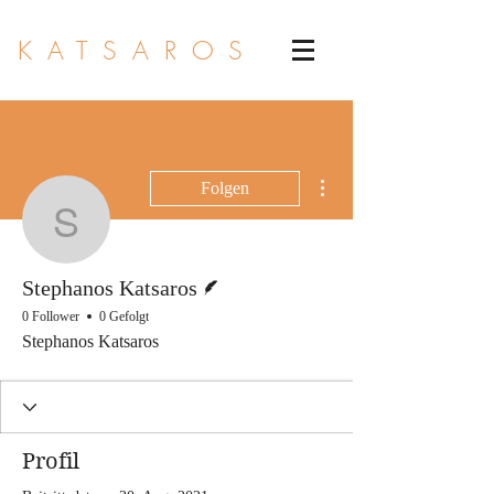
KATSAROS
Weitere Optionen
Folgen
Stephanos Katsaros
Autor
Stephanos Katsaros
0 Follower
0 Gefolgt
Stephanos Katsaros
Profil