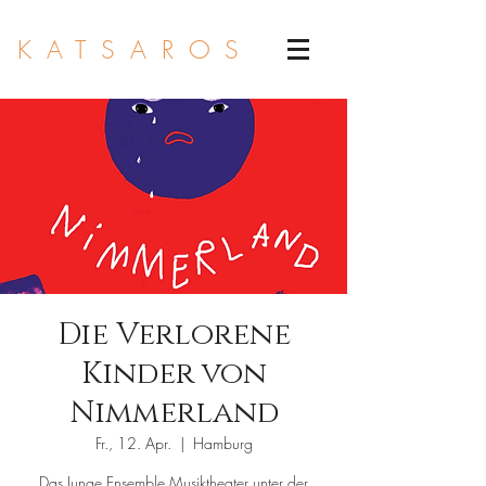
KATSAROS
Die Verlorene
Kinder von
Nimmerland
Fr., 12. Apr.
  |  
Hamburg
Das Junge Ensemble Musiktheater unter der