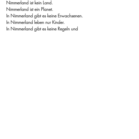
Nimmerland ist kein Land.
Nimmerland ist ein Planet.
In Nimmerland gibt es keine Erwachsenen.
In Nimmerland leben nur Kinder.
In Nimmerland gibt es keine Regeln und
MEHR
DIE VERANSTALTUNG
TEILEN
KATSAROS
Pianist & Composer in Hamburg - Concerts, Projects & Teaching
IMPRESSUM
DATENSCHUTZ