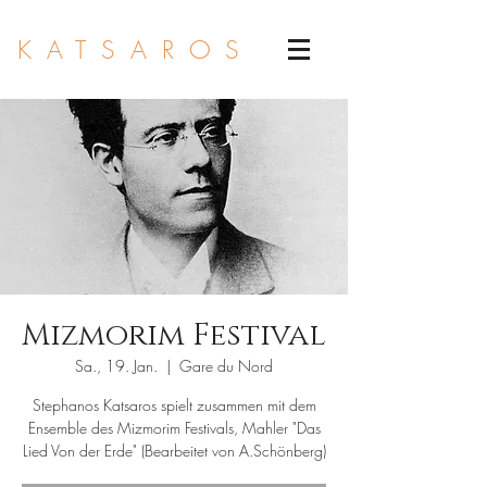
KATSAROS
Mizmorim Festival
Sa., 19. Jan.
  |  
Gare du Nord
Stephanos Katsaros spielt zusammen mit dem
Ensemble des Mizmorim Festivals, Mahler "Das
Lied Von der Erde" (Bearbeitet von A.Schönberg)